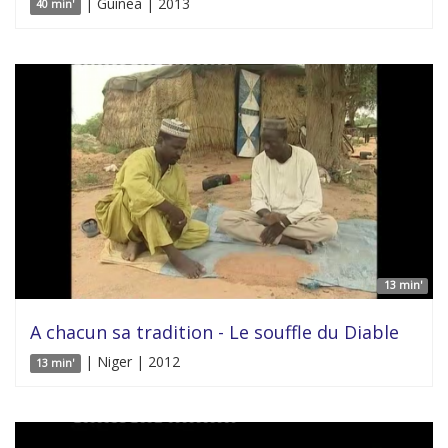
| Guinea | 2013
40 min'
13 min'
A chacun sa tradition - Le souffle du Diable
| Niger | 2012
13 min'