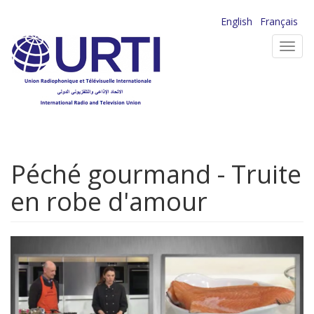
Aller
English
Français
au
Toggl
contenu
navig
principal
Péché gourmand - Truite
en robe d'amour