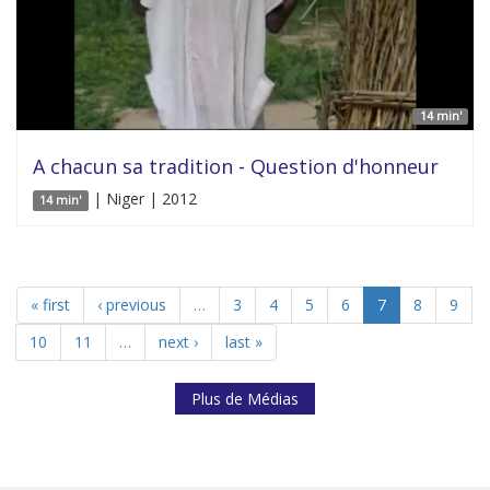
14 min'
A chacun sa tradition - Question d'honneur
| Niger | 2012
14 min'
« first
‹ previous
…
3
4
5
6
7
8
9
10
11
…
next ›
last »
Plus de Médias