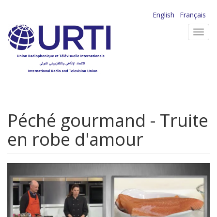
Aller
English
Français
au
Toggl
contenu
navig
principal
Péché gourmand - Truite
en robe d'amour