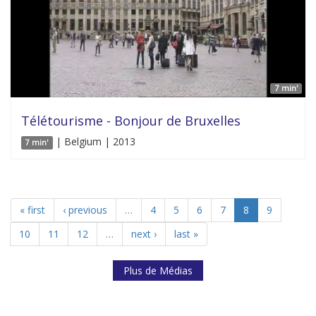
7 min'
Télétourisme - Bonjour de Bruxelles
| Belgium | 2013
7 min'
« first
‹ previous
…
4
5
6
7
8
9
10
11
12
…
next ›
last »
Plus de Médias