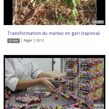
23 min'
Transformation du manioc en gari (tapioca)
| Niger | 2013
23 min'
6 min'