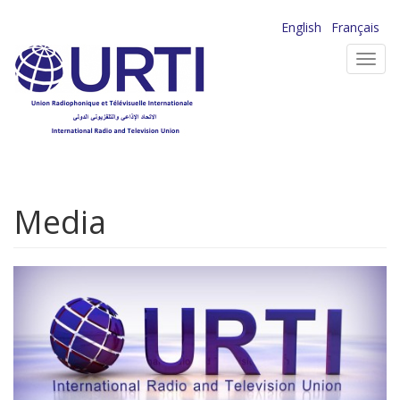
Aller
English
Français
au
Toggl
contenu
navig
principal
Media