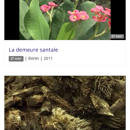
27 min'
La demeure santale
| Benin | 2011
27 min'