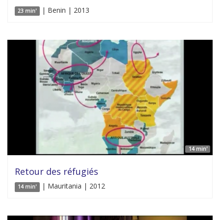
| Benin | 2013
23 min'
14 min'
Retour des réfugiés
| Mauritania | 2012
14 min'