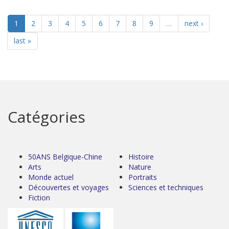
1
2
3
4
5
6
7
8
9
…
next ›
last »
Catégories
50ANS Belgique-Chine
Histoire
Arts
Nature
Monde actuel
Portraits
Découvertes et voyages
Sciences et techniques
Fiction