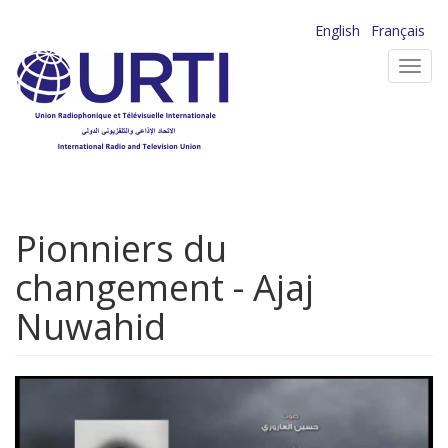
Aller
English
Français
au
Toggl
contenu
navig
principal
Pionniers du
changement - Ajaj
Nuwahid