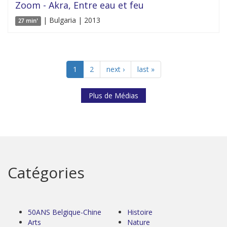
Zoom - Akra, Entre eau et feu
| Bulgaria | 2013
27 min'
1
2
next ›
last »
Plus de Médias
Catégories
50ANS Belgique-Chine
Histoire
Arts
Nature