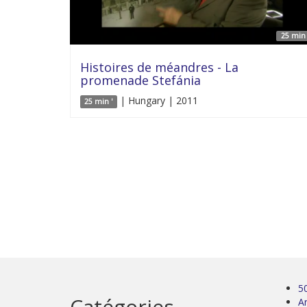
25 min 
Histoires de méandres - La
promenade Stefánia
| Hungary | 2011
25 min '
5
Catégories
Ar