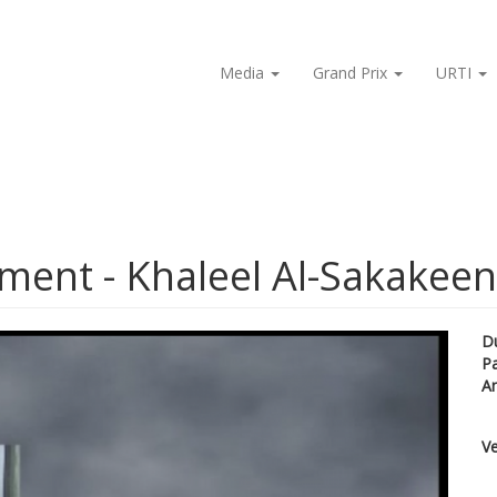
Media
Grand Prix
URTI
ment - Khaleel Al-Sakakeen
D
P
A
Ve