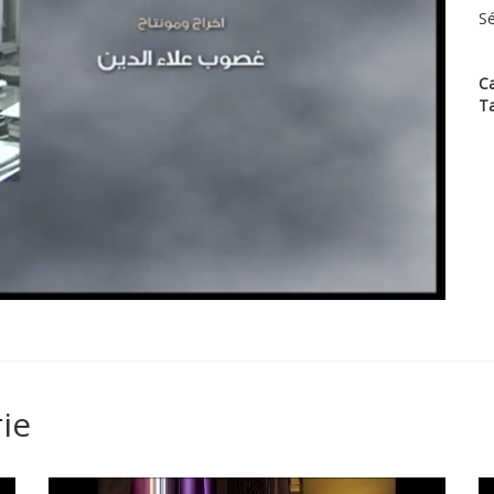
Sé
Ca
T
ie