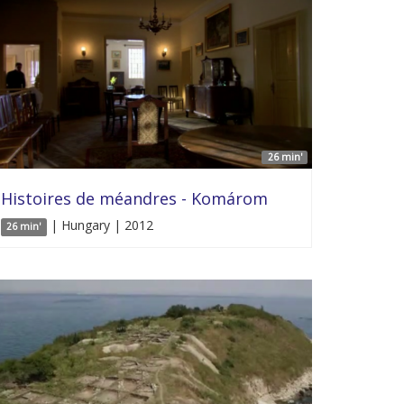
26 min'
Histoires de méandres - Komárom
| Hungary | 2012
26 min'