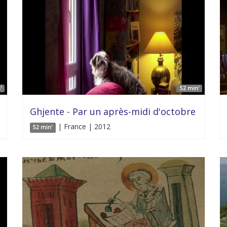
'
52 min'
Ghjente - Par un après-midi d'octobre
| France | 2012
52 min'