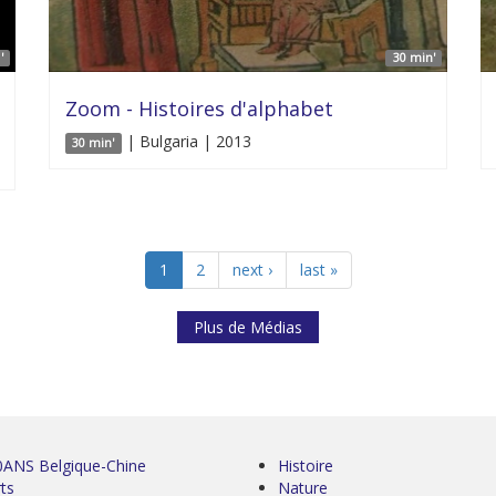
'
30 min'
Zoom - Histoires d'alphabet
| Bulgaria | 2013
30 min'
1
2
next ›
last »
Plus de Médias
0ANS Belgique-Chine
Histoire
ts
Nature