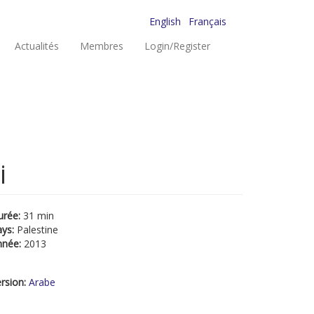
English
Français
Actualités
Membres
Login/Register
i
urée:
31 min
ays:
Palestine
nnée:
2013
rsion:
Arabe