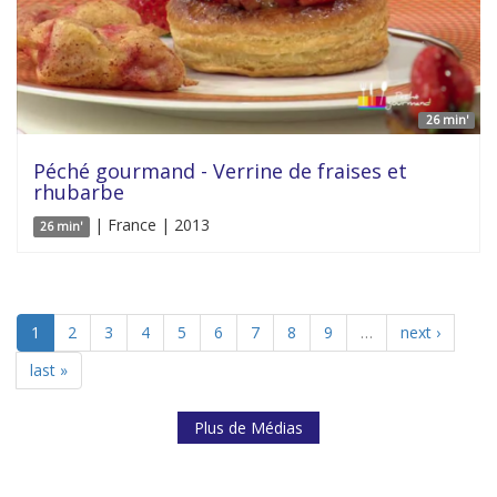
26 min'
Péché gourmand - Verrine de fraises et
rhubarbe
| France | 2013
26 min'
1
2
3
4
5
6
7
8
9
…
next ›
last »
Plus de Médias