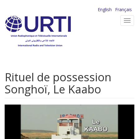
Aller
English
Français
au
Toggl
contenu
navig
principal
Rituel de possession
Songhoï, Le Kaabo