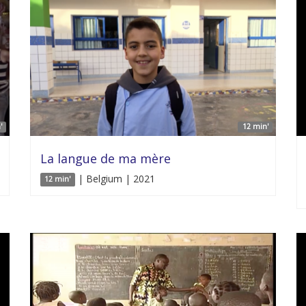
'
12 min'
La langue de ma mère
| Belgium | 2021
12 min'