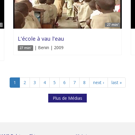
'
27 min'
L'école à vau l'eau
| Benin | 2009
27 min'
1
2
3
4
5
6
7
8
next ›
last »
Plus de Médias