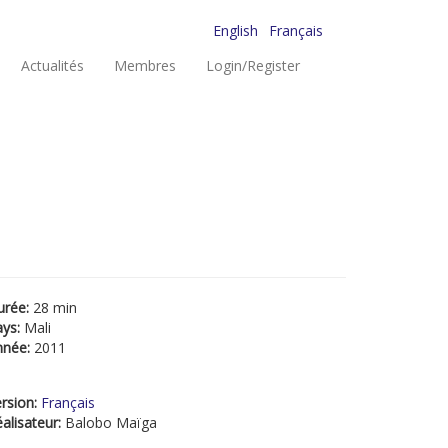
English
Français
Actualités
Membres
Login/Register
urée:
28 min
ays:
Mali
nnée:
2011
rsion:
Français
alisateur:
Balobo Maïga