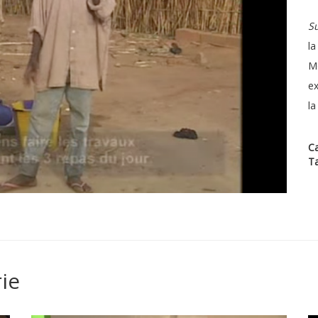
Su
la
Mo
ex
la
Ca
T
ie