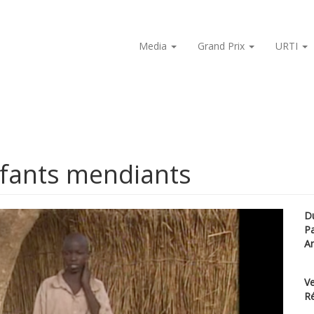
Media
Grand Prix
URTI
nfants mendiants
D
P
A
Ve
Ré