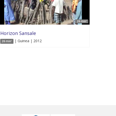
26 min'
Horizon Sansale
| Guinea | 2012
26 min'