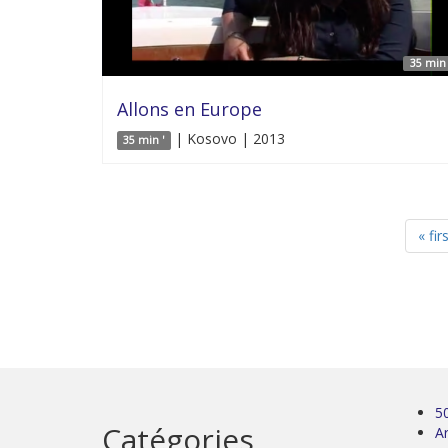
35 min 
Allons en Europe
| Kosovo | 2013
35 min '
« fir
5
Catégories
Ar