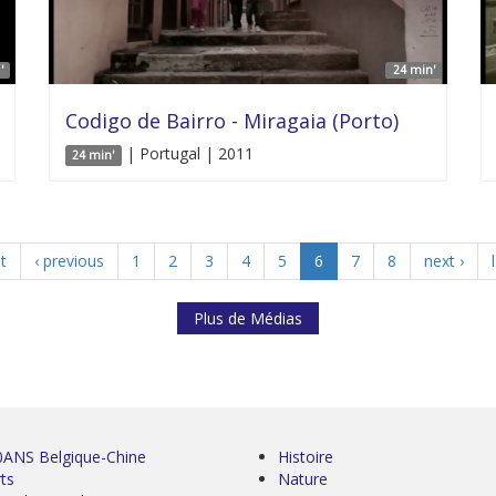
'
24 min'
Codigo de Bairro - Miragaia (Porto)
| Portugal | 2011
24 min'
st
‹ previous
1
2
3
4
5
6
7
8
next ›
Plus de Médias
0ANS Belgique-Chine
Histoire
ts
Nature