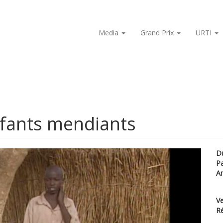
Media
Grand Prix
URTI
nfants mendiants
D
P
A
Ve
Ré