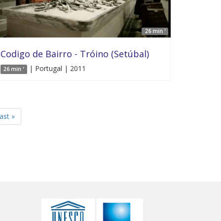
26 min '
Codigo de Bairro - Tróino (Setúbal)
| Portugal | 2011
26 min '
last »