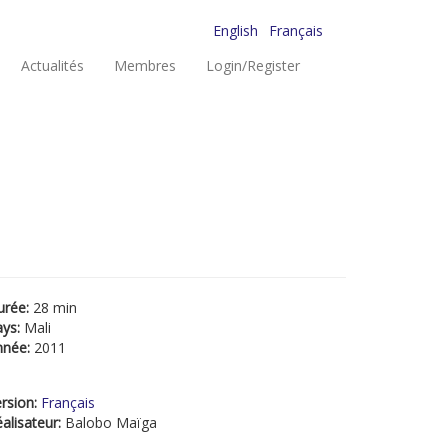
English
Français
Actualités
Membres
Login/Register
urée:
28 min
ays:
Mali
nnée:
2011
rsion:
Français
alisateur:
Balobo Maïga