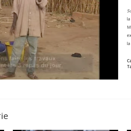
Su
la
Mo
ex
la
Ca
T
ie