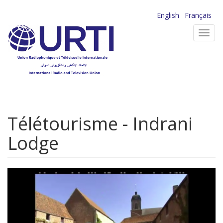
Aller
English
Français
au
Toggl
contenu
navig
principal
Télétourisme - Indrani
Lodge