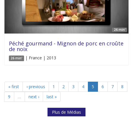
26 min'
Péché gourmand - Mignon de porc en croûte
de noix
| France | 2013
26 min'
« first
‹ previous
1
2
3
4
5
6
7
8
9
…
next ›
last »
Plus de Médias