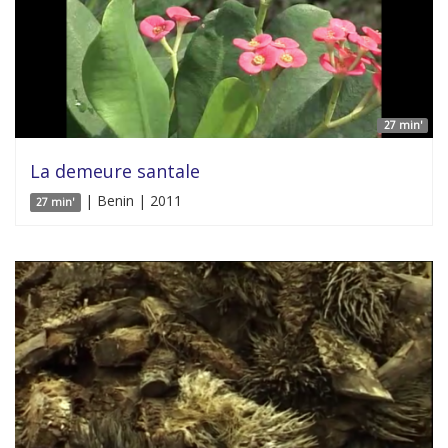
27 min'
La demeure santale
| Benin | 2011
27 min'