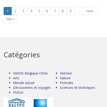
1
2
3
4
5
6
7
8
9
…
next ›
last »
Catégories
50ANS Belgique-Chine
Histoire
Arts
Nature
Monde actuel
Portraits
Découvertes et voyages
Sciences et techniques
Fiction