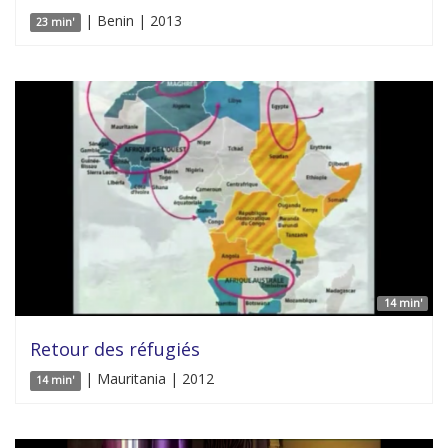
| Benin | 2013
23 min'
14 min'
Retour des réfugiés
| Mauritania | 2012
14 min'