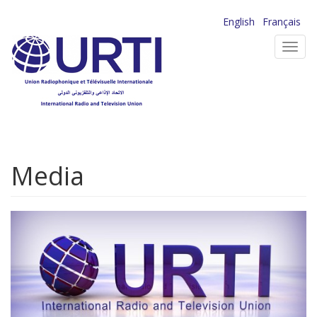
Aller
English
Français
au
Toggl
contenu
navig
principal
Media