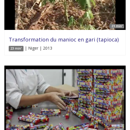
23 min'
Transformation du manioc en gari (tapioca)
| Niger | 2013
23 min'
6 min'