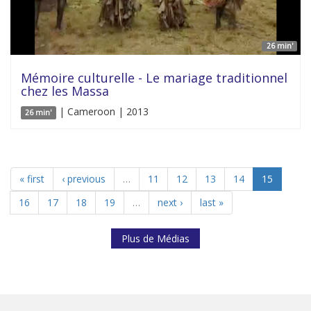
26 min'
Mémoire culturelle - Le mariage traditionnel
chez les Massa
| Cameroon | 2013
26 min'
« first
‹ previous
…
11
12
13
14
15
16
17
18
19
…
next ›
last »
Plus de Médias