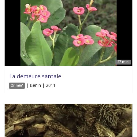
27 min'
La demeure santale
| Benin | 2011
27 min'