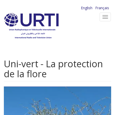
Aller
English
Français
au
Toggl
contenu
navig
principal
Uni-vert - La protection
de la flore