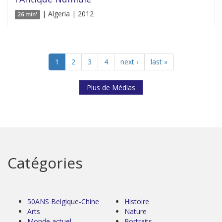
| Algeria | 2012
26 min'
1
2
3
4
next ›
last »
Plus de Médias
Catégories
50ANS Belgique-Chine
Histoire
Arts
Nature
Monde actuel
Portraits