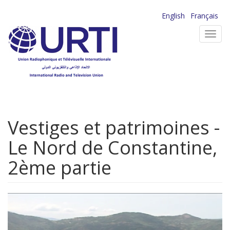
Aller
English
Français
au
Toggl
contenu
navig
principal
Vestiges et patrimoines -
Le Nord de Constantine,
2ème partie