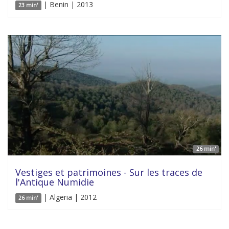
| Benin | 2013
23 min'
26 min'
Vestiges et patrimoines - Sur les traces de
l'Antique Numidie
| Algeria | 2012
26 min'