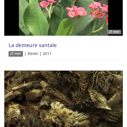
27 min'
La demeure santale
| Benin | 2011
27 min'