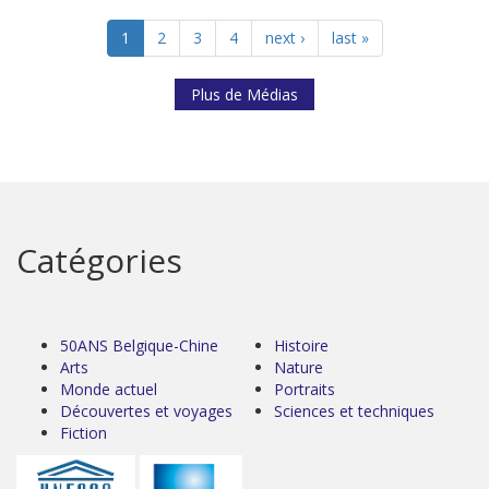
1
2
3
4
next ›
last »
Plus de Médias
Catégories
50ANS Belgique-Chine
Histoire
Arts
Nature
Monde actuel
Portraits
Découvertes et voyages
Sciences et techniques
Fiction