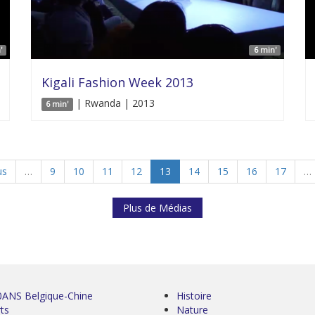
'
6 min'
Kigali Fashion Week 2013
| Rwanda | 2013
6 min'
us
…
9
10
11
12
13
14
15
16
17
…
Plus de Médias
0ANS Belgique-Chine
Histoire
ts
Nature