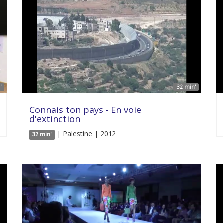
'
32 min'
Connais ton pays - En voie
d'extinction
| Palestine | 2012
32 min'