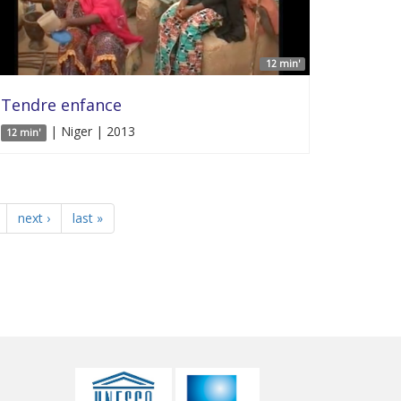
12 min'
Tendre enfance
| Niger | 2013
12 min'
next ›
last »