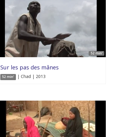
52 min'
Sur les pas des mânes
| Chad | 2013
52 min'