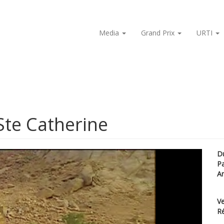
Media
Grand Prix
URTI
Ste Catherine
D
P
A
Ve
Ré