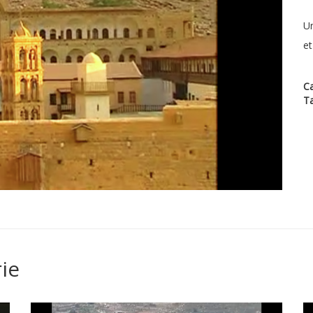
Un
et
Ca
T
ie