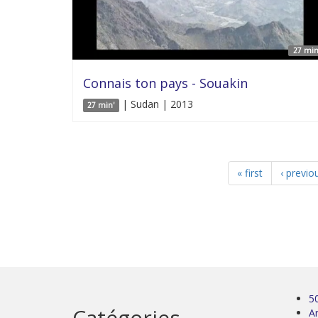
27 min
Connais ton pays - Souakin
| Sudan | 2013
27 min'
« first
‹ previo
5
Catégories
Ar