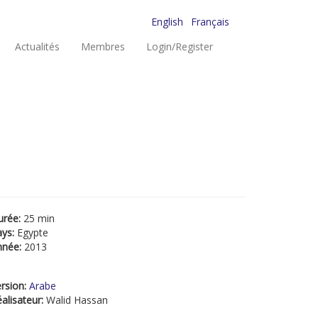
English
Français
Actualités
Membres
Login/Register
urée:
25 min
ays:
Egypte
nnée:
2013
rsion:
Arabe
alisateur:
Walid Hassan