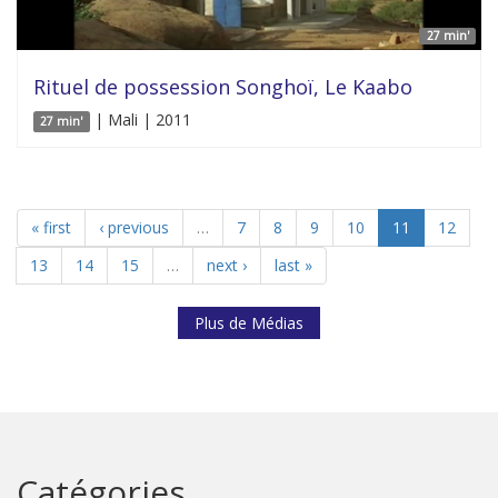
27 min'
Rituel de possession Songhoï, Le Kaabo
| Mali | 2011
27 min'
« first
‹ previous
…
7
8
9
10
11
12
13
14
15
…
next ›
last »
Plus de Médias
Catégories