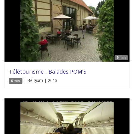
6 min'
Télétourisme - Balades POM'S
| Belgium | 2013
6 min'