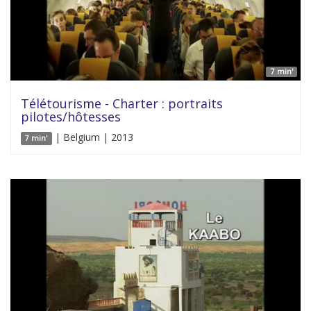
7 min'
Télétourisme - Charter : portraits
pilotes/hôtesses
| Belgium | 2013
7 min'