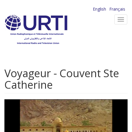
Aller
English
Français
au
Toggl
contenu
navig
principal
Voyageur - Couvent Ste
Catherine