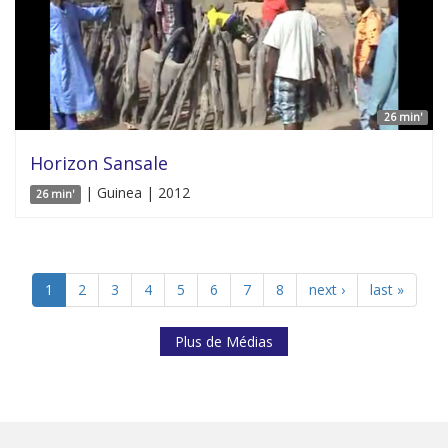
26 min'
Horizon Sansale
| Guinea | 2012
26 min'
1
2
3
4
5
6
7
8
next ›
last »
Plus de Médias