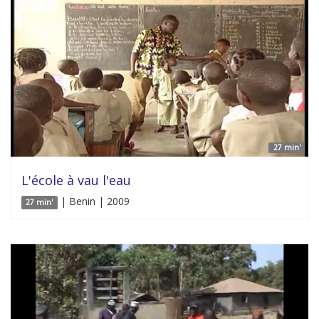
27 min'
L'école à vau l'eau
| Benin | 2009
27 min'