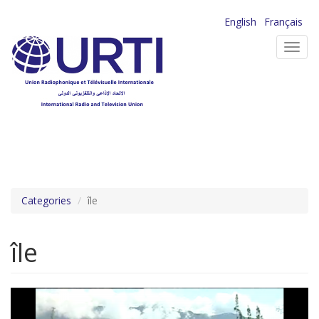
Aller
English
Français
au
Toggl
contenu
navig
principal
Categories
île
île