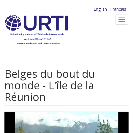
Aller
English
Français
au
Toggl
contenu
navig
principal
Belges du bout du
monde - L'île de la
Réunion