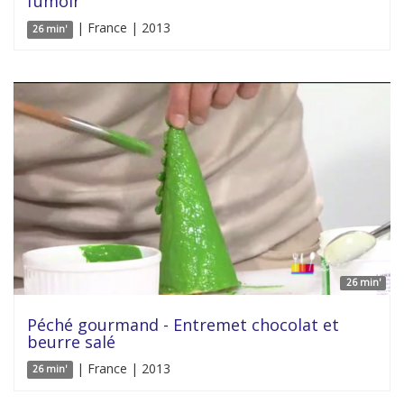
fumoir
| France | 2013
26 min'
26 min'
Péché gourmand - Entremet chocolat et
beurre salé
| France | 2013
26 min'