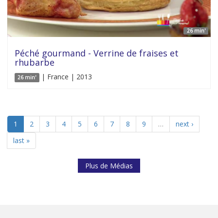
26 min'
Péché gourmand - Verrine de fraises et
rhubarbe
| France | 2013
26 min'
1
2
3
4
5
6
7
8
9
…
next ›
last »
Plus de Médias