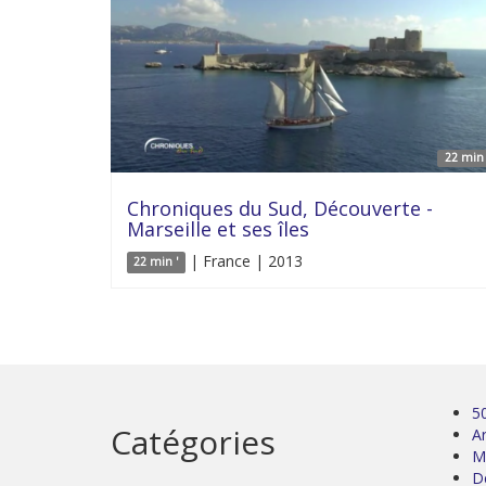
22 min 
Chroniques du Sud, Découverte -
Marseille et ses îles
| France | 2013
22 min '
5
Catégories
Ar
M
D