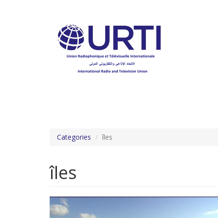
Aller
au
contenu
principal
Categories
îles
îles