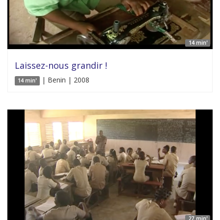
14 min'
Laissez-nous grandir !
| Benin | 2008
14 min'
27 min'