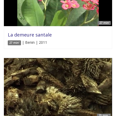
27 min'
La demeure santale
| Benin | 2011
27 min'
25 min '