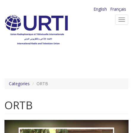
Aller
English
Français
au
Toggl
contenu
navig
principal
Categories
ORTB
ORTB