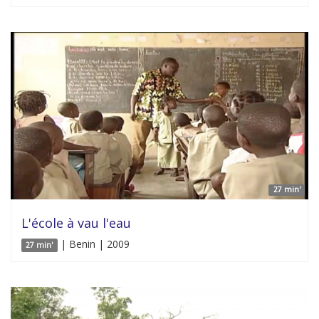
27 min'
L'école à vau l'eau
| Benin | 2009
27 min'