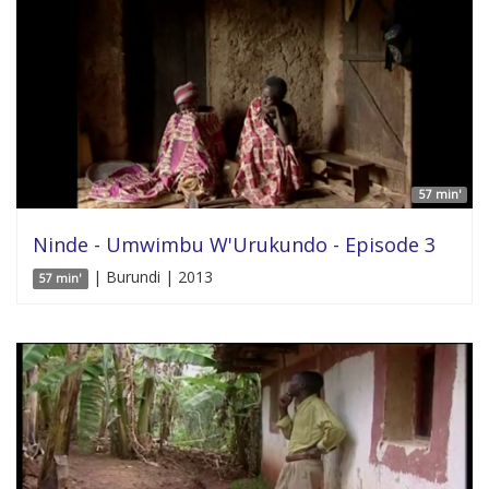
57 min'
Ninde - Umwimbu W'Urukundo - Episode 3
| Burundi | 2013
57 min'