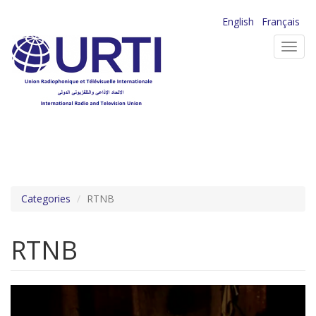
Aller
English
Français
au
Toggl
contenu
navig
principal
Categories
RTNB
RTNB