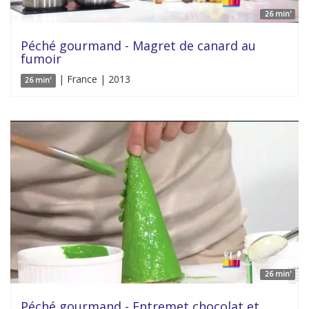
26 min'
Péché gourmand - Magret de canard au
fumoir
| France | 2013
26 min'
26 min'
Péché gourmand - Entremet chocolat et