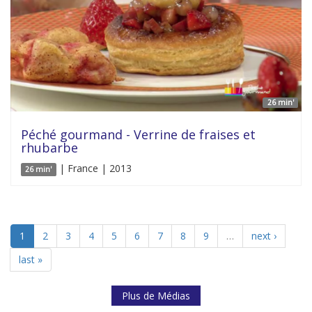
26 min'
Péché gourmand - Verrine de fraises et
rhubarbe
| France | 2013
26 min'
1
2
3
4
5
6
7
8
9
…
next ›
last »
Plus de Médias