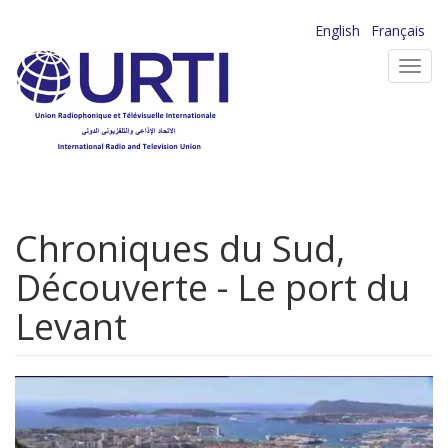
Aller
English
Français
au
Toggl
contenu
navig
principal
Chroniques du Sud,
Découverte - Le port du
Levant