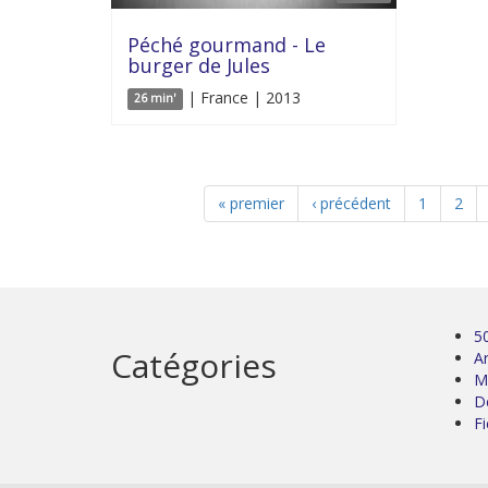
Péché gourmand - Le
burger de Jules
| France | 2013
26 min'
« premier
‹ précédent
1
2
5
Catégories
Ar
M
D
Fi