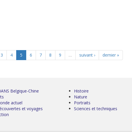
3
4
5
6
7
8
9
…
suivant ›
dernier »
0ANS Belgique-Chine
Histoire
ts
Nature
onde actuel
Portraits
écouvertes et voyages
Sciences et techniques
ction