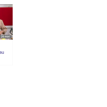
26 min'
eau