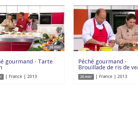
26 min'
é gourmand - Tarte
Péché gourmand -
n
Brouillade de ris de v
| France | 2013
| France | 2013
n'
26 min'