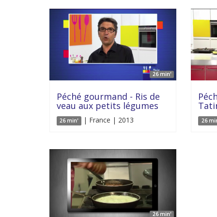
26 min'
Péché gourmand - Ris de
Péch
veau aux petits légumes
Tati
| France | 2013
26 min'
26 mi
26 min'