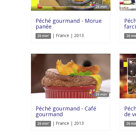
26 min'
Péché gourmand - Morue
Péc
panée
farc
| France | 2013
26 min'
26 mi
26 min'
Péché gourmand - Café
Péc
gourmand
de v
| France | 2013
26 min'
26 mi