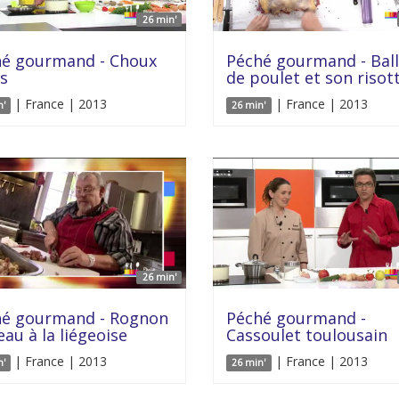
26 min'
hé gourmand - Choux
Péché gourmand - Ball
is
de poulet et son risot
| France | 2013
| France | 2013
n'
26 min'
26 min'
hé gourmand - Rognon
Péché gourmand -
eau à la liégeoise
Cassoulet toulousain
| France | 2013
| France | 2013
n'
26 min'