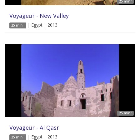
25 min '
Voyageur - New Valley
| Egypt | 2013
25 min '
25 min '
Voyageur - Al Qasr
| Egypt | 2013
25 min '