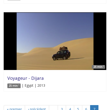
25 min '
Voyageur - Dijara
| Egypt | 2013
25 min '
« premier
‹ précédent
…
3
4
5
6
7