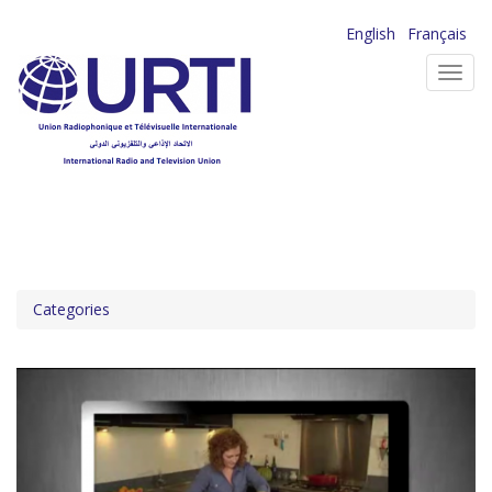
Aller
English
Français
au
Toggl
contenu
navig
principal
Categories