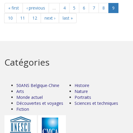
« first
‹ previous
…
4
5
6
7
8
9
10
11
12
next ›
last »
Catégories
50ANS Belgique-Chine
Histoire
Arts
Nature
Monde actuel
Portraits
Découvertes et voyages
Sciences et techniques
Fiction