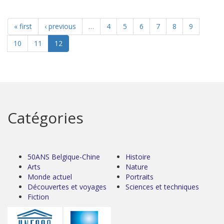
« first
‹ previous
…
4
5
6
7
8
9
10
11
12
Catégories
50ANS Belgique-Chine
Histoire
Arts
Nature
Monde actuel
Portraits
Découvertes et voyages
Sciences et techniques
Fiction