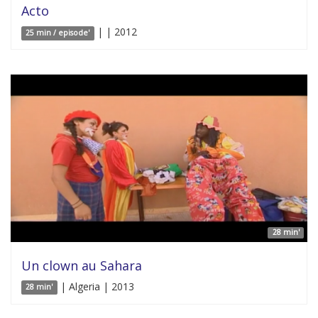
Acto
| | 2012
25 min / episode'
28 min'
Un clown au Sahara
| Algeria | 2013
28 min'