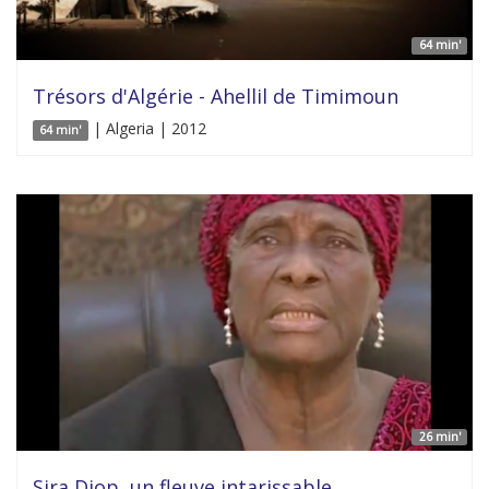
64 min'
Trésors d'Algérie - Ahellil de Timimoun
| Algeria | 2012
64 min'
26 min'
Sira Diop, un fleuve intarissable