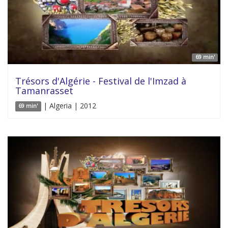
69 min'
Trésors d'Algérie - Festival de l'Imzad à
Tamanrasset
| Algeria | 2012
69 min'