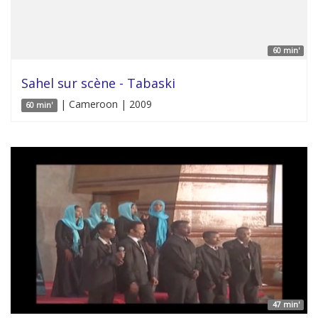
60 min'
Sahel sur scène - Tabaski
| Cameroon | 2009
60 min'
47 min'