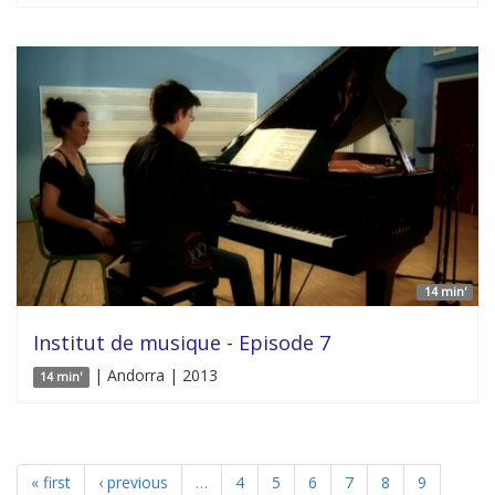
14 min'
Institut de musique - Episode 7
| Andorra | 2013
14 min'
« first
‹ previous
…
4
5
6
7
8
9