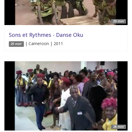
29 min'
Sons et Rythmes - Danse Oku
| Cameroon | 2011
29 min'
28 min'