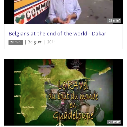
28 min'
Belgians at the end of the world - Dakar
| Belgium | 2011
28 min'
26 min'