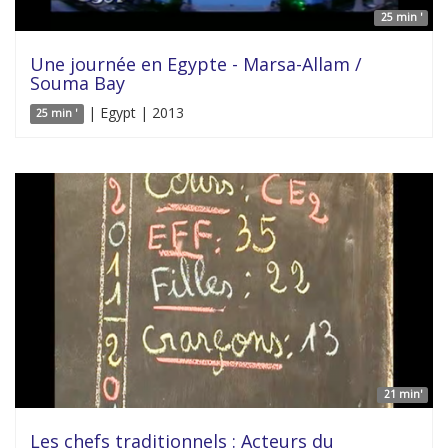
25 min '
Une journée en Egypte - Marsa-Allam /
Souma Bay
| Egypt | 2013
25 min '
21 min'
Les chefs traditionnels : Acteurs du