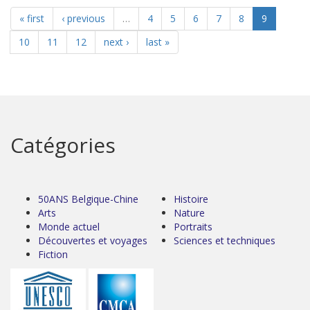
« first
‹ previous
…
4
5
6
7
8
9
10
11
12
next ›
last »
Catégories
50ANS Belgique-Chine
Histoire
Arts
Nature
Monde actuel
Portraits
Découvertes et voyages
Sciences et techniques
Fiction