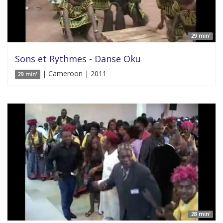
29 min'
Sons et Rythmes - Danse Oku
| Cameroon | 2011
29 min'
28 min'