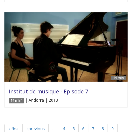
14 min'
Institut de musique - Episode 7
| Andorra | 2013
14 min'
« first
‹ previous
…
4
5
6
7
8
9