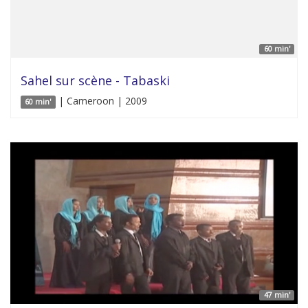
60 min'
Sahel sur scène - Tabaski
| Cameroon | 2009
60 min'
47 min'