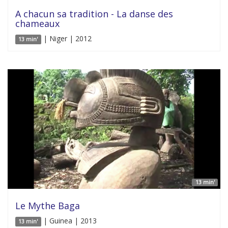
A chacun sa tradition - La danse des
chameaux
| Niger | 2012
13 min'
13 min'
Le Mythe Baga
| Guinea | 2013
13 min'