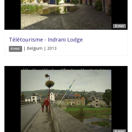
6 min'
Télétourisme - Indrani Lodge
| Belgium | 2013
6 min'
6 min'