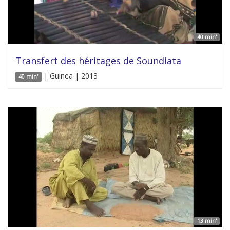
40 min'
Transfert des héritages de Soundiata
| Guinea | 2013
40 min'
13 min'