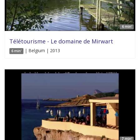
6 min'
Télétourisme - Le domaine de Mirwart
| Belgium | 2013
6 min'
7 min'