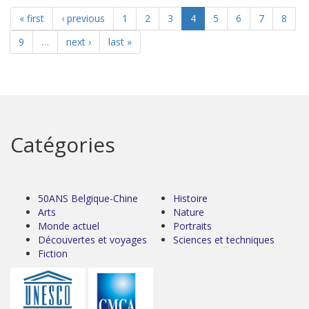
« first
‹ previous
1
2
3
4
5
6
7
8
9
…
next ›
last »
Catégories
50ANS Belgique-Chine
Histoire
Arts
Nature
Monde actuel
Portraits
Découvertes et voyages
Sciences et techniques
Fiction