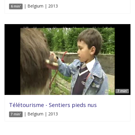
| Belgium | 2013
6 min'
7 min'
Télétourisme - Sentiers pieds nus
| Belgium | 2013
7 min'