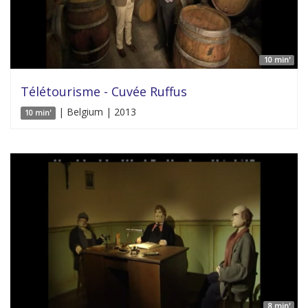
10 min'
Télétourisme - Cuvée Ruffus
| Belgium | 2013
10 min'
8 min'