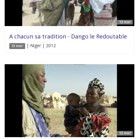
13 min'
A chacun sa tradition - Dango le Redoutable
| Niger | 2012
13 min'
13 min'