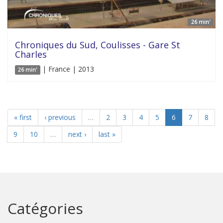
26 min'
Chroniques du Sud, Coulisses - Gare St
Charles
| France | 2013
26 min'
« first
‹ previous
…
2
3
4
5
6
7
8
9
10
…
next ›
last »
Catégories