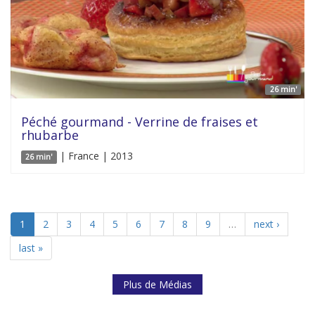
26 min'
Péché gourmand - Verrine de fraises et
rhubarbe
| France | 2013
26 min'
1
2
3
4
5
6
7
8
9
…
next ›
last »
Plus de Médias