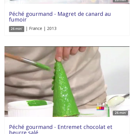
26 min'
Péché gourmand - Magret de canard au
fumoir
| France | 2013
26 min'
26 min'
Péché gourmand - Entremet chocolat et
beurre salé