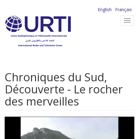
Aller
English
Français
au
Toggl
contenu
navig
principal
Chroniques du Sud,
Découverte - Le rocher
des merveilles