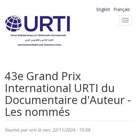
Aller
English
Français
au
Toggl
contenu
navig
principal
43e Grand Prix
International URTI du
Documentaire d'Auteur -
Les nommés
Soumis par
urti
le ven, 22/11/2024 - 15:58