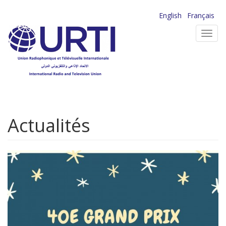
Aller
English
Français
au
Toggl
contenu
navig
principal
Actualités