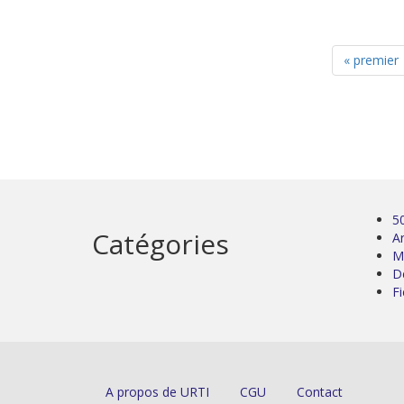
« premier
5
Catégories
Ar
M
D
Fi
A propos de URTI
CGU
Contact