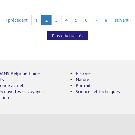
‹ précédent
1
2
3
4
5
6
7
8
suivant ›
Plus d'Actualités
0ANS Belgique-Chine
Histoire
ts
Nature
onde actuel
Portraits
écouvertes et voyages
Sciences et techniques
ction