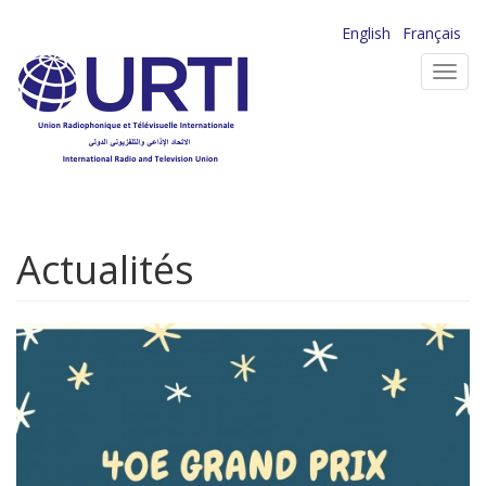
Aller
English
Français
au
Toggl
contenu
navig
principal
Actualités