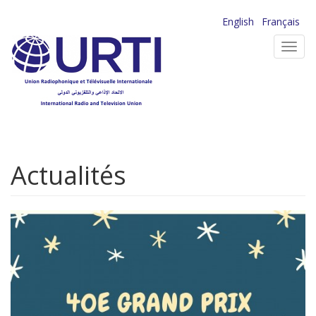
Aller
English
Français
au
Toggl
contenu
navig
principal
Actualités