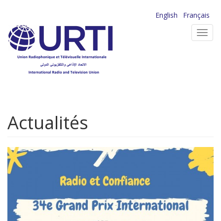
Aller
English
Français
au
Toggl
contenu
navig
principal
Actualités