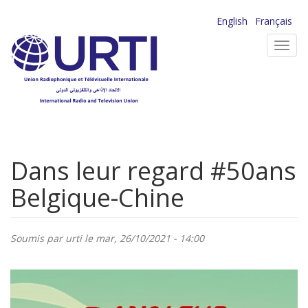
Aller
English
Français
au
Toggl
contenu
navig
principal
Dans leur regard #50ans
Belgique-Chine
Soumis par
urti
le mar, 26/10/2021 - 14:00