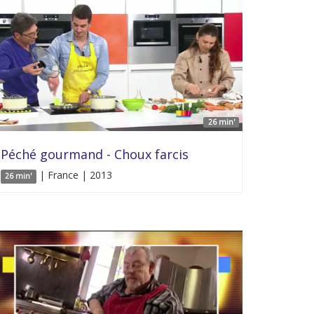
26 min'
Péché gourmand - Choux farcis
| France | 2013
26 min'