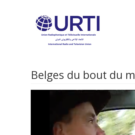
Aller
au
contenu
principal
Belges du bout du m