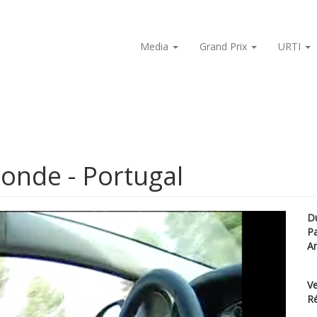
Media
Grand Prix
URTI
onde - Portugal
D
P
A
Ve
Ré