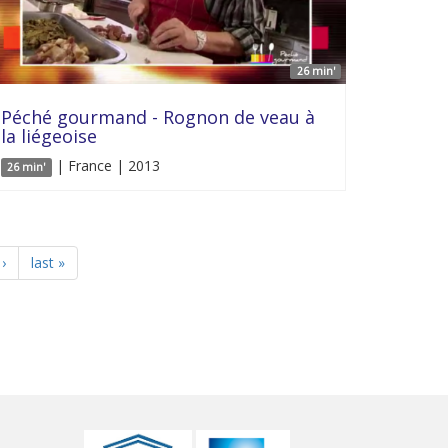
26 min'
Péché gourmand - Rognon de veau à
la liégeoise
| France | 2013
26 min'
›
last »