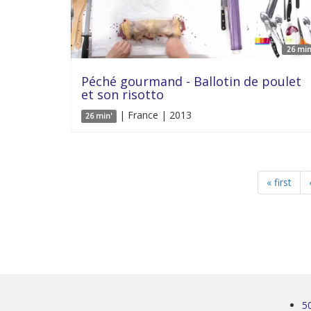
26 min
Péché gourmand - Ballotin de poulet
et son risotto
| France | 2013
26 min'
« first
5