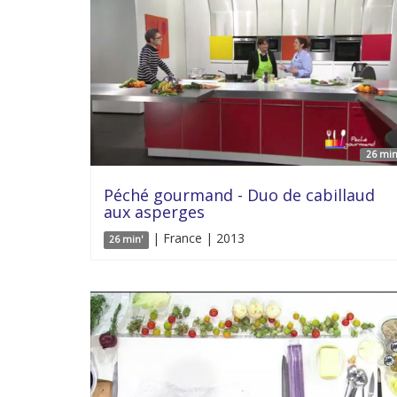
26 min
Péché gourmand - Duo de cabillaud
aux asperges
| France | 2013
26 min'