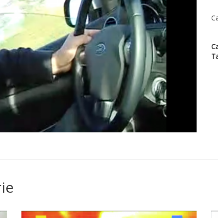
Ca
Ca
T
ie