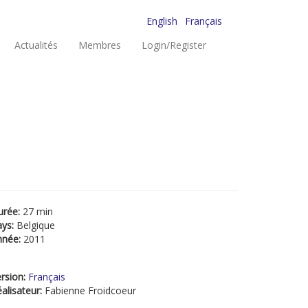
English
Français
Actualités
Membres
Login/Register
urée:
27 min
ays:
Belgique
nnée:
2011
rsion:
Français
alisateur:
Fabienne Froidcoeur