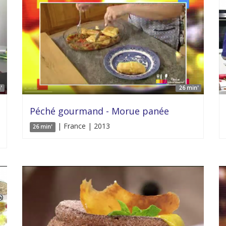
'
26 min'
Péché gourmand - Morue panée
| France | 2013
26 min'