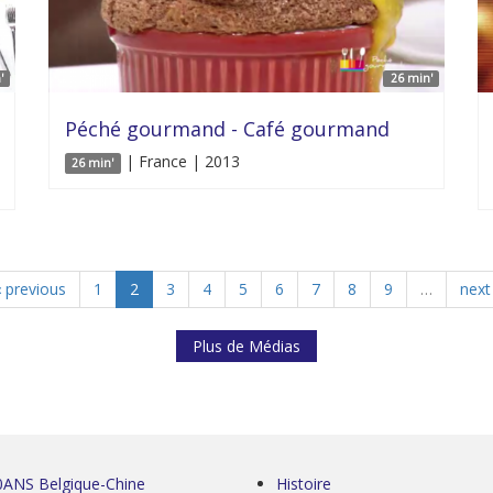
'
26 min'
Péché gourmand - Café gourmand
| France | 2013
26 min'
‹ previous
1
2
3
4
5
6
7
8
9
…
next 
Plus de Médias
0ANS Belgique-Chine
Histoire