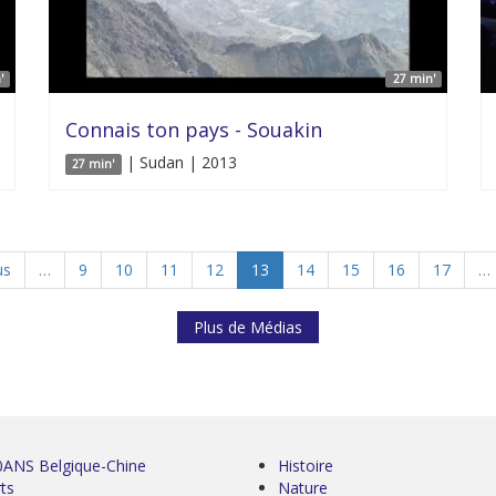
'
27 min'
Connais ton pays - Souakin
| Sudan | 2013
27 min'
us
…
9
10
11
12
13
14
15
16
17
…
Plus de Médias
0ANS Belgique-Chine
Histoire
ts
Nature