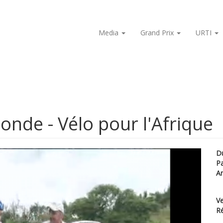
Media
Grand Prix
URTI
nde - Vélo pour l'Afrique
D
P
A
Ve
Ré