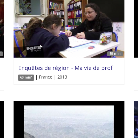
'
60 min'
Enquêtes de région - Ma vie de prof
| France | 2013
60 min'