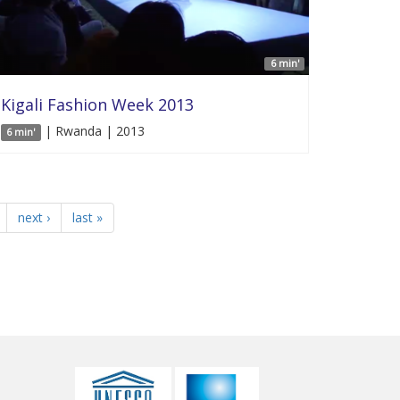
6 min'
Kigali Fashion Week 2013
| Rwanda | 2013
6 min'
next ›
last »