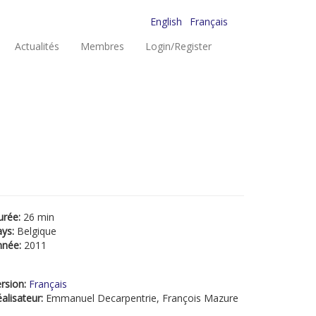
English
Français
Actualités
Membres
Login/Register
urée:
26 min
ays:
Belgique
nnée:
2011
rsion:
Français
alisateur:
Emmanuel Decarpentrie, François Mazure