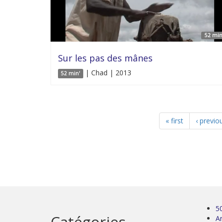
52 min
Sur les pas des mânes
| Chad | 2013
52 min'
« first
‹ previo
5
Catégories
Ar