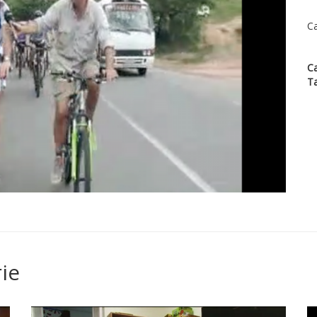
Ca
Ca
T
ie