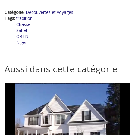
Catégorie:
Découvertes et voyages
Tags:
tradition
Chasse
Sahel
ORTN
Niger
Aussi dans cette catégorie