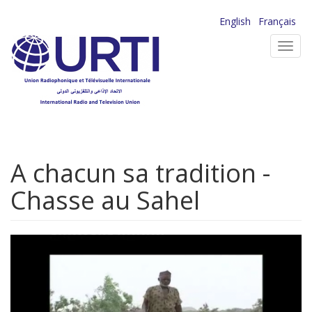
Aller
English
Français
au
Toggl
contenu
navig
principal
A chacun sa tradition -
Chasse au Sahel