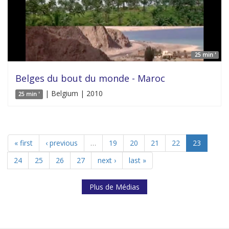
25 min '
Belges du bout du monde - Maroc
| Belgium | 2010
25 min '
« first
‹ previous
…
19
20
21
22
23
24
25
26
27
next ›
last »
Plus de Médias