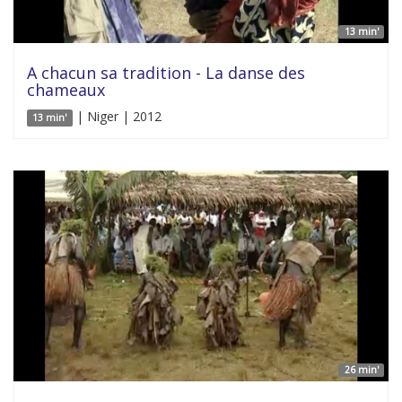
13 min'
A chacun sa tradition - La danse des
chameaux
| Niger | 2012
13 min'
26 min'