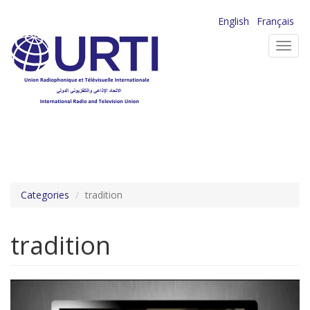
Aller
English
Français
au
Toggl
contenu
navig
principal
Categories
tradition
tradition