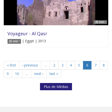
25 min '
Voyageur - Al Qasr
| Egypt | 2013
25 min '
« first
‹ previous
…
2
3
4
5
6
7
8
9
10
…
next ›
last »
Plus de Médias