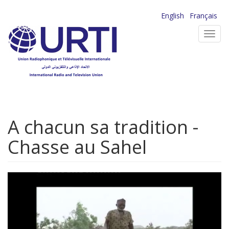
Aller
English
Français
au
Toggl
contenu
navig
principal
A chacun sa tradition -
Chasse au Sahel