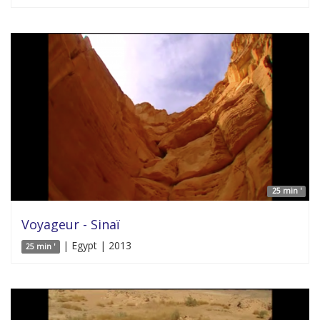
25 min '
Voyageur - Sinaï
| Egypt | 2013
25 min '