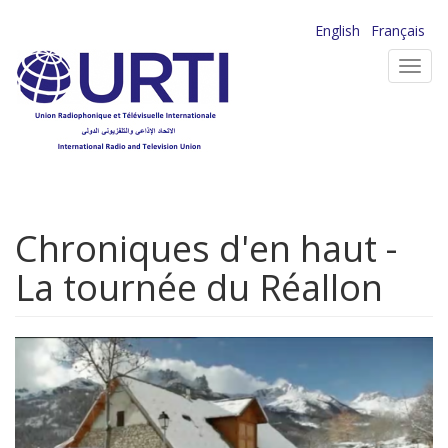
Aller
English
Français
au
Toggl
contenu
navig
principal
Chroniques d'en haut -
La tournée du Réallon