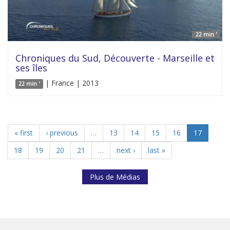
22 min '
Chroniques du Sud, Découverte - Marseille et
ses îles
| France | 2013
22 min '
« first
‹ previous
…
13
14
15
16
17
18
19
20
21
…
next ›
last »
Plus de Médias