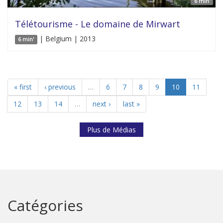
6 min'
Télétourisme - Le domaine de Mirwart
| Belgium | 2013
6 min'
« first
‹ previous
…
6
7
8
9
10
11
12
13
14
…
next ›
last »
Plus de Médias
Catégories