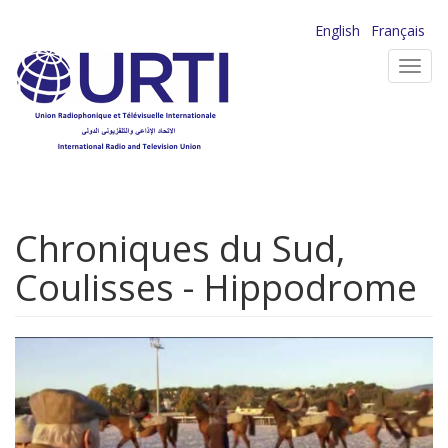
Aller
English
Français
au
Toggl
contenu
navig
principal
Chroniques du Sud,
Coulisses - Hippodrome