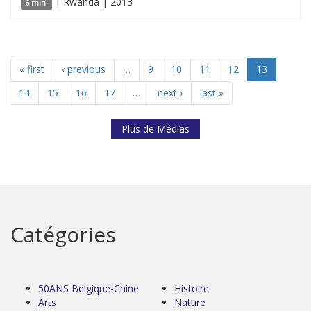
| Rwanda | 2013
6 min'
« first
‹ previous
…
9
10
11
12
13
14
15
16
17
…
next ›
last »
Plus de Médias
Catégories
50ANS Belgique-Chine
Histoire
Arts
Nature