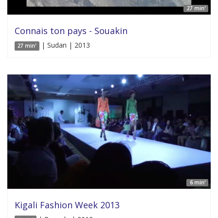
27 min'
Connais ton pays - Souakin
| Sudan | 2013
27 min'
6 min'
Kigali Fashion Week 2013