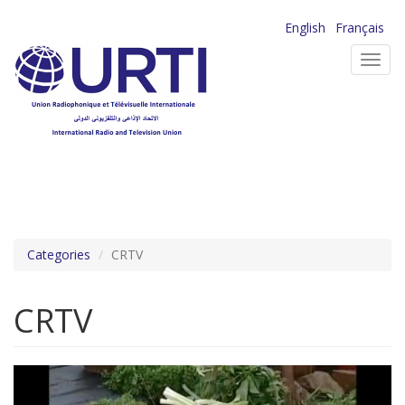
Aller
English
Français
au
Toggl
contenu
navig
principal
Categories
CRTV
CRTV