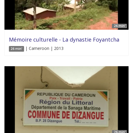
26 min'
Mémoire culturelle - La dynastie Foyantcha
| Cameroon | 2013
26 min'
26 min'