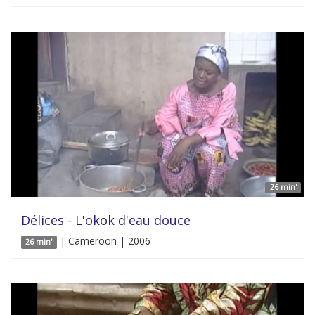
26 min'
Délices - L'okok d'eau douce
| Cameroon | 2006
26 min'