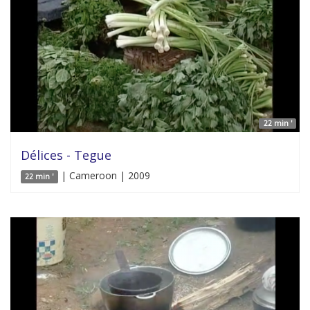
22 min '
Délices - Tegue
| Cameroon | 2009
22 min '