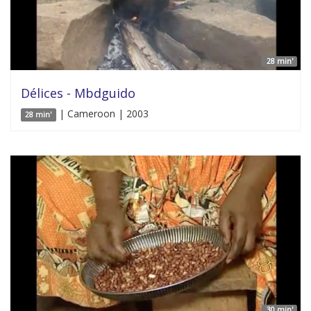
28 min'
Délices - Mbdguido
| Cameroon | 2003
28 min'
30 min'