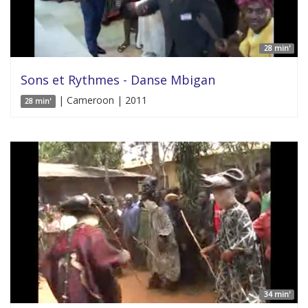
28 min'
Sons et Rythmes - Danse Mbigan
| Cameroon | 2011
28 min'
34 min'