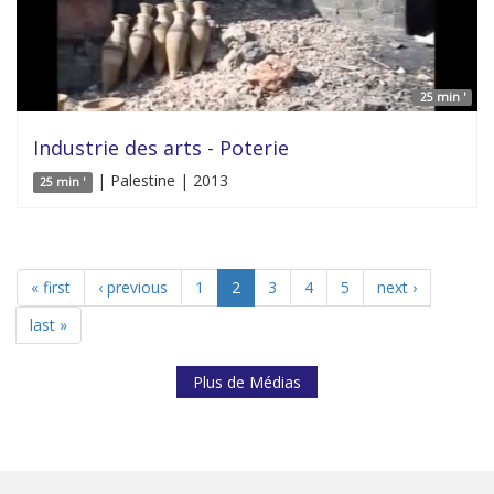
25 min '
Industrie des arts - Poterie
| Palestine | 2013
25 min '
« first
‹ previous
1
2
3
4
5
next ›
last »
Plus de Médias